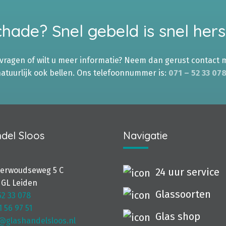
hade? Snel gebeld is snel hers
 vragen of wilt u meer informatie? Neem dan gerust contact 
natuurlijk ook bellen. Ons telefoonnummer is:
071 – 52 33 07
del Sloos
Navigatie
terwoudseweg 5 C
24 uur service
 GL Leiden
Glassoorten
52 33 078
1 56 97 51
Glas shop
@glashandelsloos.nl