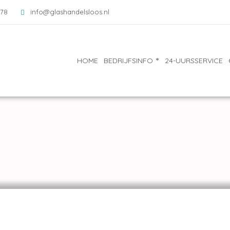
078
info@glashandelsloos.nl
HOME
BEDRIJFSINFO
24-UURSSERVICE