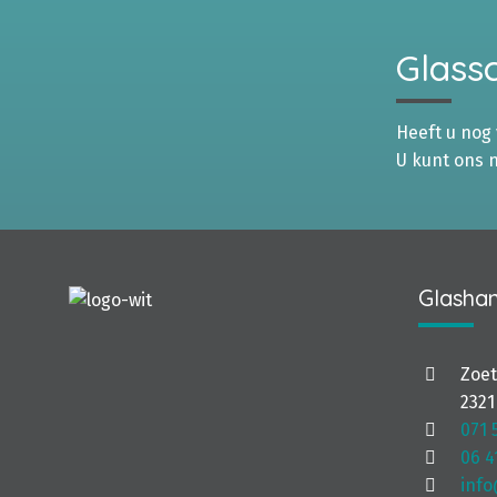
Glassc
Heeft u nog
U kunt ons 
Glashan
Zoe
2321
071 
06 4
info