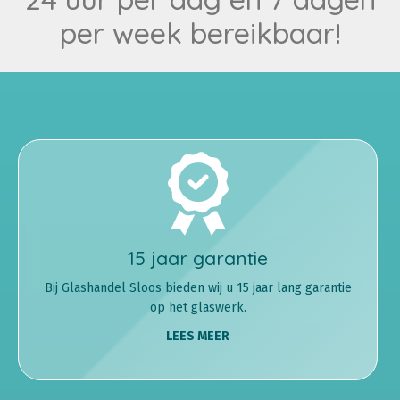
per week bereikbaar!
15 jaar garantie
Bij Glashandel Sloos bieden wij u 15 jaar lang garantie
op het glaswerk.
LEES MEER