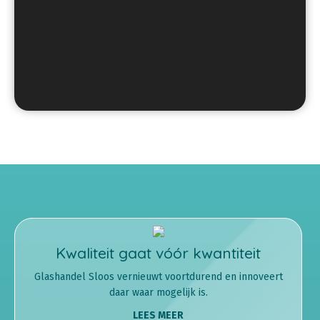
Kwaliteit gaat vóór kwantiteit
Glashandel Sloos vernieuwt voortdurend en innoveert
daar waar mogelijk is.
LEES MEER