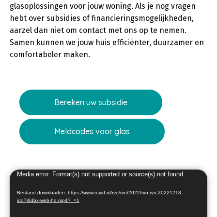
glasoplossingen voor jouw woning. Als je nog vragen
hebt over subsidies of financieringsmogelijkheden,
aarzel dan niet om contact met ons op te nemen.
Samen kunnen we jouw huis efficiënter, duurzamer en
comfortabeler maken.
Bereken uw subsidie
Meldcodes voor glas
Videospeler
Media error: Format(s) not supported or source(s) not found
Bestand downloaden: https://www.rovid.nl/rvo/rvo/2022/rvo-rvo-20221213-
ido7i6dbx-web-hd.mp4?_=1