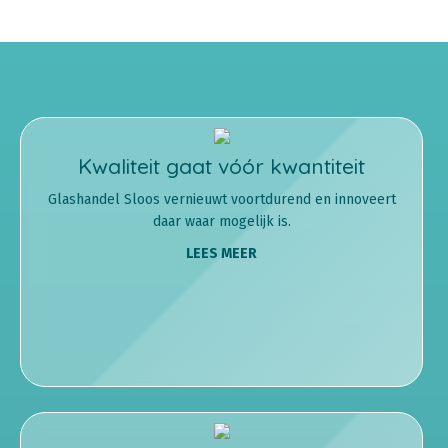
Kwaliteit gaat vóór kwantiteit
Glashandel Sloos vernieuwt voortdurend en innoveert
daar waar mogelijk is.
LEES MEER