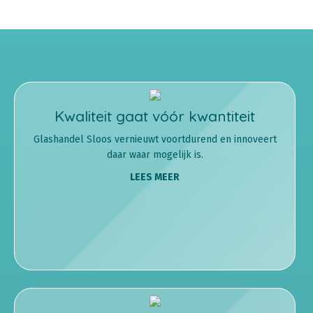
Kwaliteit gaat vóór kwantiteit
Glashandel Sloos vernieuwt voortdurend en innoveert
daar waar mogelijk is.
LEES MEER