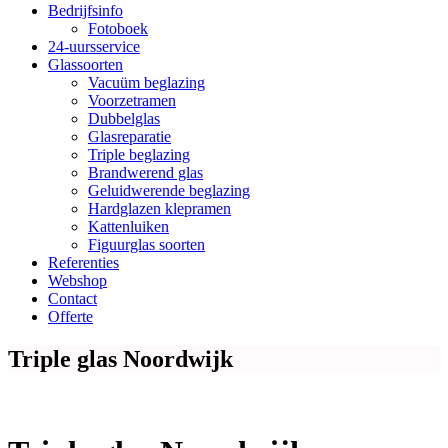
Bedrijfsinfo
Fotoboek
24-uursservice
Glassoorten
Vacuüm beglazing
Voorzetramen
Dubbelglas
Glasreparatie
Triple beglazing
Brandwerend glas
Geluidwerende beglazing
Hardglazen klepramen
Kattenluiken
Figuurglas soorten
Referenties
Webshop
Contact
Offerte
Triple glas Noordwijk