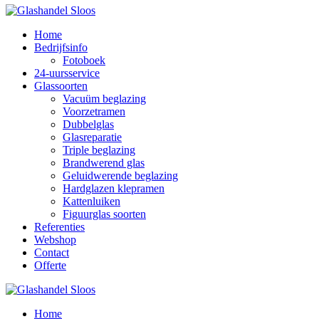
Home
Bedrijfsinfo
Fotoboek
24-uursservice
Glassoorten
Vacuüm beglazing
Voorzetramen
Dubbelglas
Glasreparatie
Triple beglazing
Brandwerend glas
Geluidwerende beglazing
Hardglazen klepramen
Kattenluiken
Figuurglas soorten
Referenties
Webshop
Contact
Offerte
Home