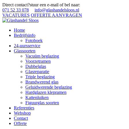
Direct contact?
stuur een e-mail of bel naar:
071 52 33 078
info@glashandelsloos.nl
VACATURES
OFFERTE AANVRAGEN
Home
Bedrijfsinfo
Fotoboek
24-uursservice
Glassoorten
Vacuüm beglazing
Voorzetramen
Dubbelglas
Glasreparatie
Triple beglazing
Brandwerend glas
Geluidwerende beglazing
Hardglazen klepramen
Kattenluiken
Figuurglas soorten
Referenties
Webshop
Contact
Offerte