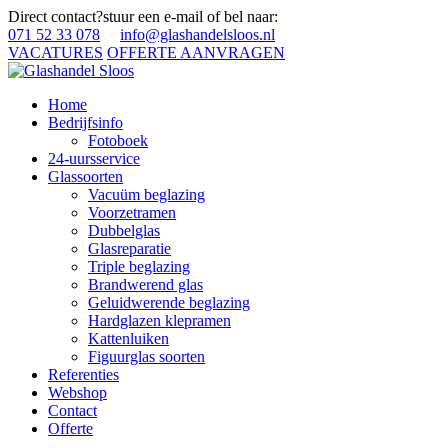
Direct contact?
stuur een e-mail of bel naar:
071 52 33 078
info@glashandelsloos.nl
VACATURES
OFFERTE AANVRAGEN
Home
Bedrijfsinfo
Fotoboek
24-uursservice
Glassoorten
Vacuüm beglazing
Voorzetramen
Dubbelglas
Glasreparatie
Triple beglazing
Brandwerend glas
Geluidwerende beglazing
Hardglazen klepramen
Kattenluiken
Figuurglas soorten
Referenties
Webshop
Contact
Offerte