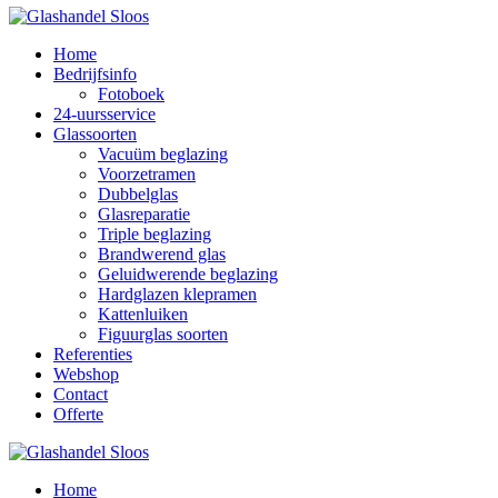
Home
Bedrijfsinfo
Fotoboek
24-uursservice
Glassoorten
Vacuüm beglazing
Voorzetramen
Dubbelglas
Glasreparatie
Triple beglazing
Brandwerend glas
Geluidwerende beglazing
Hardglazen klepramen
Kattenluiken
Figuurglas soorten
Referenties
Webshop
Contact
Offerte
Home