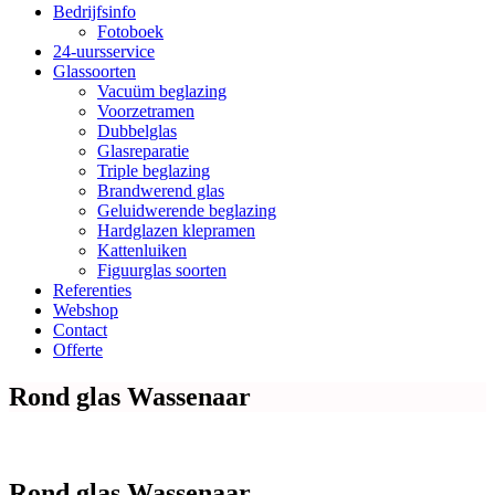
Bedrijfsinfo
Fotoboek
24-uursservice
Glassoorten
Vacuüm beglazing
Voorzetramen
Dubbelglas
Glasreparatie
Triple beglazing
Brandwerend glas
Geluidwerende beglazing
Hardglazen klepramen
Kattenluiken
Figuurglas soorten
Referenties
Webshop
Contact
Offerte
Rond glas Wassenaar
Rond glas Wassenaar