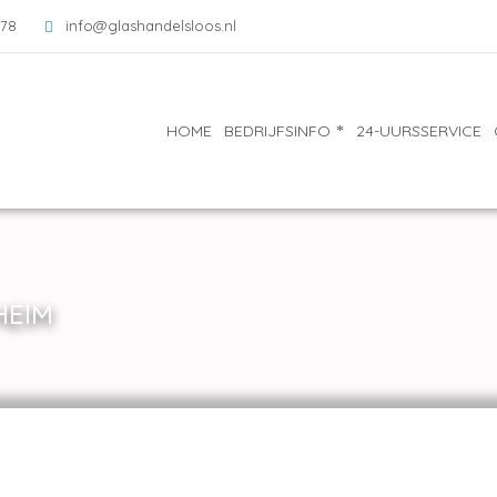
078
info@glashandelsloos.nl
HOME
BEDRIJFSINFO
24-UURSSERVICE
HEIM