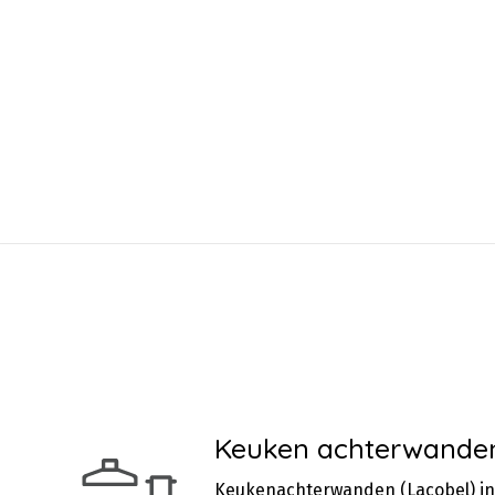
Keuken achterwande
Keukenachterwanden (Lacobel) in