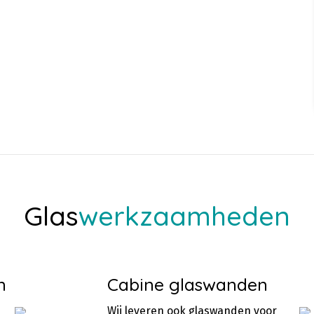
Glas
werkzaamheden
n
Cabine glaswanden
Wij leveren ook glaswanden voor