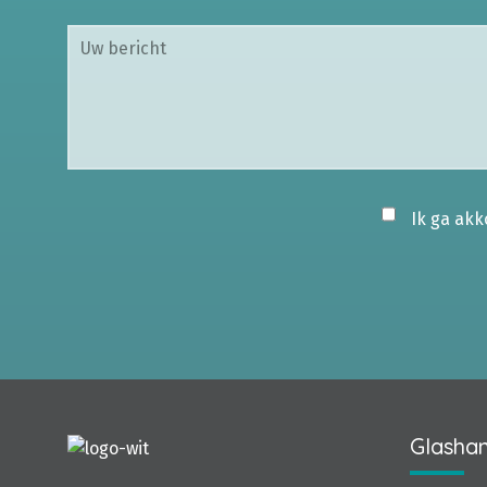
Ik ga ak
Glashan