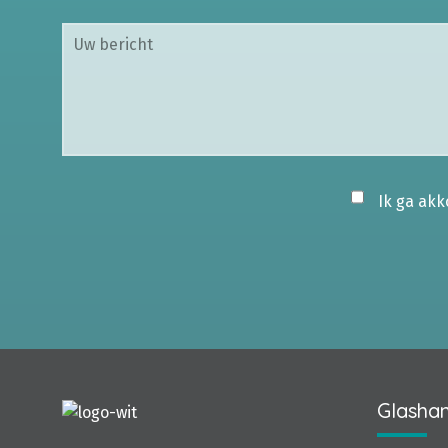
Ik ga ak
Glashan