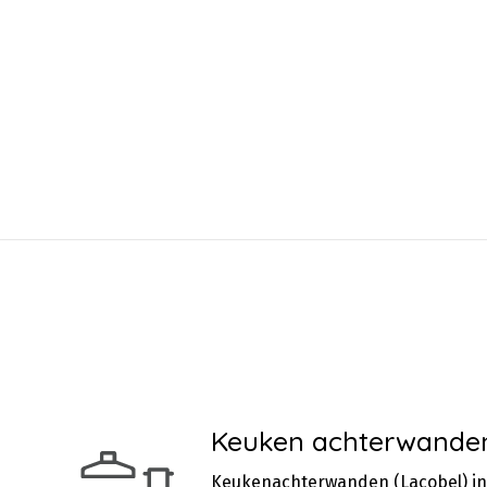
Keuken achterwande
Keukenachterwanden (Lacobel) in