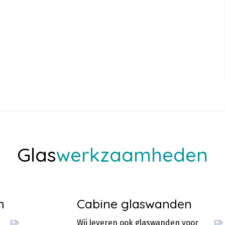
Glas
werkzaamheden
n
Cabine glaswanden
Wij leveren ook glaswanden voor