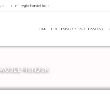
078
info@glashandelsloos.nl
HOME
BEDRIJFSINFO
24-UURSSERVICE
WOUDE-RIJNDIJK