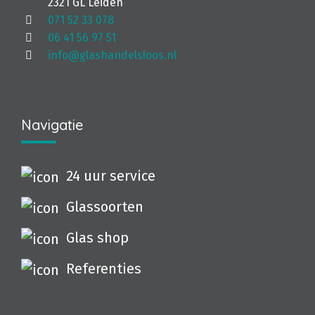
2321 GL Leiden
071 52 33 078
06 41 56 97 51
info@glashandelsloos.nl
Navigatie
24 uur service
Glassoorten
Glas shop
Referenties