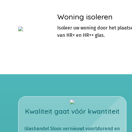
Woning isoleren
Isoleer uw woning door het plaats
van HR+ en HR++ glas.
Kwaliteit gaat vóór kwantiteit
Glashandel Sloos vernieuwt voortdurend en