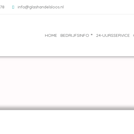
078
info@glashandelsloos.nl
HOME
BEDRIJFSINFO
24-UURSSERVICE