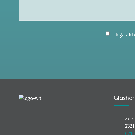
Ik ga ak
Glashan
Zoe
2321
071 