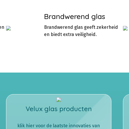
Brandwerend glas
en
Brandwerend glas geeft zekerheid
en biedt extra veiligheid.
Velux glas producten
klik hier voor de laatste innovaties van