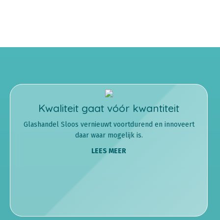
Kwaliteit gaat vóór kwantiteit
Glashandel Sloos vernieuwt voortdurend en innoveert
daar waar mogelijk is.
LEES MEER