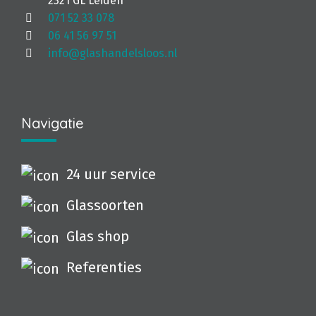
2321 GL Leiden
071 52 33 078
06 41 56 97 51
info@glashandelsloos.nl
Navigatie
24 uur service
Glassoorten
Glas shop
Referenties