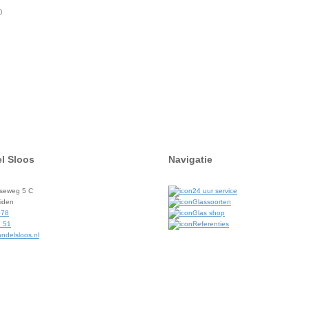
)
l Sloos
Navigatie
seweg 5 C
24 uur service
iden
Glassoorten
078
Glas shop
7 51
Referenties
ndelsloos.nl