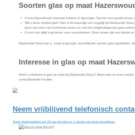
Soorten glas op maat Hazerswou
U kunt bijvoorbeeld interesse hebben in figuurglas. Dat kan een goede keuze z
Wilt u liever dubbel glas? Dan is dit natuurlijk ook mogelijk bij Glashandel Sloo
geen last meer van tochtende ramen en ook het veiligheidsgevoel gaat omhoo
U kunt ook altijd nog kiezen voor voorzetramen. Deze ramen zijn een ideale e
Glashandel Sloos kan u, zoals al gezegd, verschillende soorten glas aanbieden. Hier
Interesse in glas op maat Hazer
Heeft u interesse in glas op maat bij Glashandel Sloos? Neem dan nu snel contact o
contactformulier invullen.
Neem vrijblijvend telefonisch cont
Onze glasherstellers zijn 24 uur per dag en 7 dagen per week bereikbaar.