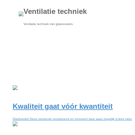
Ventilatie techniek
Ventilatie techniek met glasroosters.
Kwaliteit gaat vóór kwantiteit
Glashandel Sloos vernieuwt voortdurend en innoveert daar waar mogelijk is.
lees meer