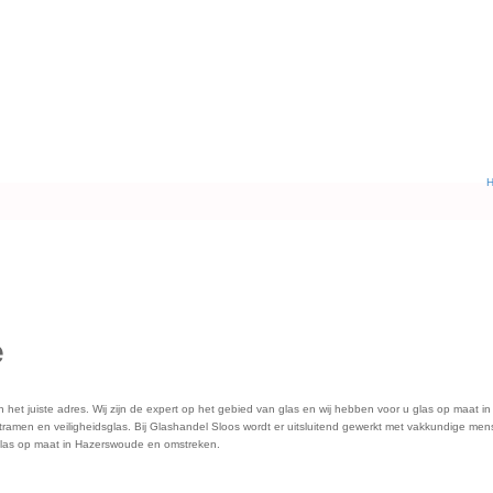
e
 het juiste adres. Wij zijn de expert op het gebied van glas en wij hebben voor u glas op maat 
tramen en veiligheidsglas. Bij Glashandel Sloos wordt er uitsluitend gewerkt met vakkundige mense
 glas op maat in Hazerswoude en omstreken.