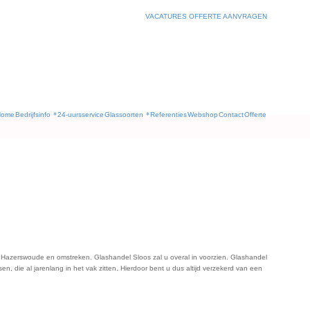
VACATURES
OFFERTE AANVRAGEN
Home
Bedrijfsinfo
24-uursservice
Glassoorten
Referenties
Webshop
Contact
Offerte
in Hazerswoude en omstreken. Glashandel Sloos zal u overal in voorzien. Glashandel
n, die al jarenlang in het vak zitten. Hierdoor bent u dus altijd verzekerd van een