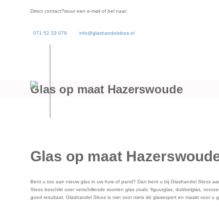
Direct contact?
stuur een e-mail of bel naar:
071 52 33 078
info@glashandelsloos.nl
Glas op maat Hazerswoude
Glas op maat Hazerswoud
Bent u toe aan nieuw glas in uw huis of pand? Dan bent u bij Glashandel Sloos aan
Sloos beschikt over verschillende soorten glas zoals: figuurglas, dubbelglas, voorze
goed resultaat. Glashandel Sloos is niet voor niets dé glasexpert en maakt voor u