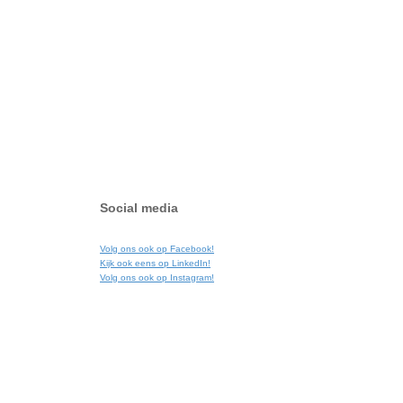
Social media
Volg ons ook op Facebook!
Kijk ook eens op LinkedIn!
Volg ons ook op Instagram!