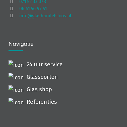
071 52 33 078
06 41 56 97 51
info@glashandelsloos.nl
Navigatie
24 uur service
Glassoorten
Glas shop
Referenties