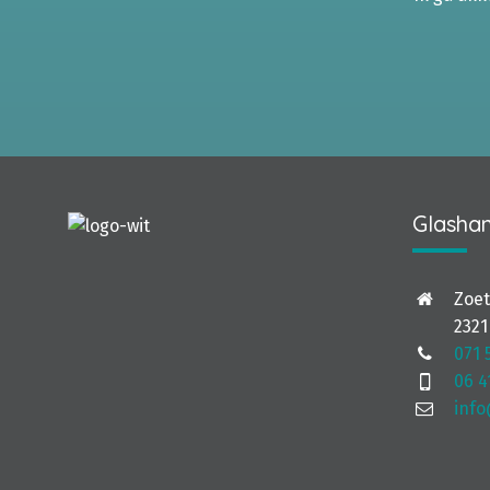
Glashan
Zoe
2321
071 
06 4
info