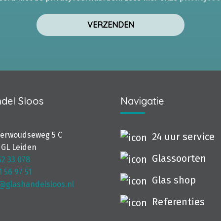
del Sloos
Navigatie
terwoudseweg 5 C
24 uur service
 GL Leiden
Glassoorten
52 33 078
1 56 97 51
Glas shop
@glashandelsloos.nl
Referenties