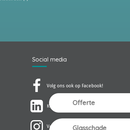
Social media
Volg ons ook op Facebook!
Offerte
Kijk ook eens op LinkedIn!
Volg ons ook op Instagram!
Glasschade