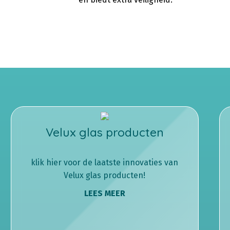
Velux glas producten
klik hier voor de laatste innovaties van
Velux glas producten!
LEES MEER