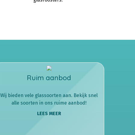
Ruim aanbod
Wij bieden vele glassoorten aan. Bekijk snel
alle soorten in ons ruime aanbod!
LEES MEER