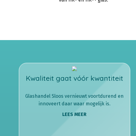
Kwaliteit gaat vóór kwantiteit
Glashandel Sloos vernieuwt voortdurend en
innoveert daar waar mogelijk is.
LEES MEER