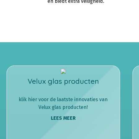
en biedt extra veiligheid.
Velux glas producten
klik hier voor de laatste innovaties van
Velux glas producten!
LEES MEER