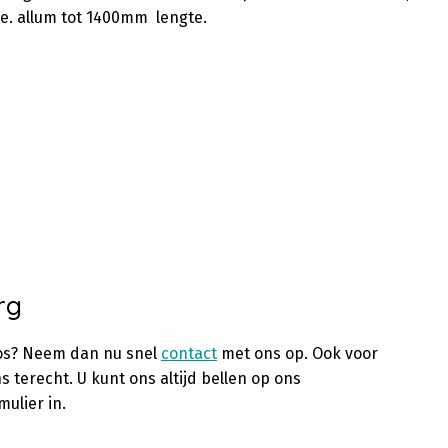
me. allum tot 1400mm lengte.
rg
oos? Neem dan nu snel
contact
met ons op. Ook voor
ns terecht. U kunt ons altijd bellen op ons
ulier in.