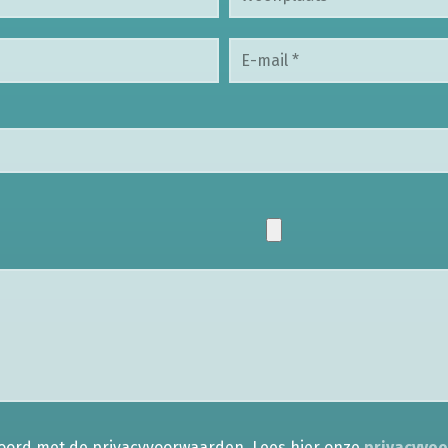
koord met de privacyvoorwaarden.
Lees hier onze
privacyvo