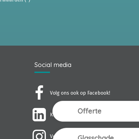
Social media
Volg ons ook op Facebook!
Offerte
Kijk ook eens op LinkedIn!
Volg ons ook op Instagram!
Glasschade