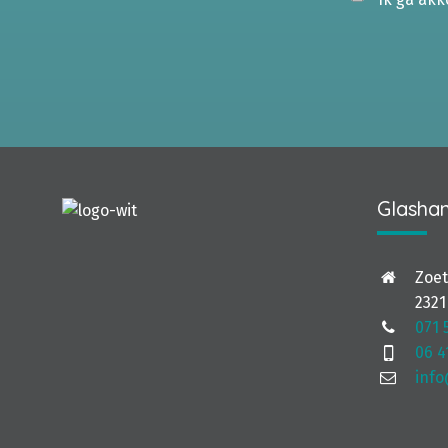
Glashan
Zoe
2321
071 
06 4
info