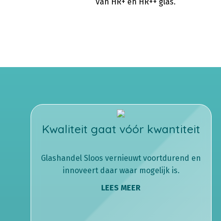
van HR+ en HR++ glas.
Kwaliteit gaat vóór kwantiteit
Glashandel Sloos vernieuwt voortdurend en
innoveert daar waar mogelijk is.
LEES MEER