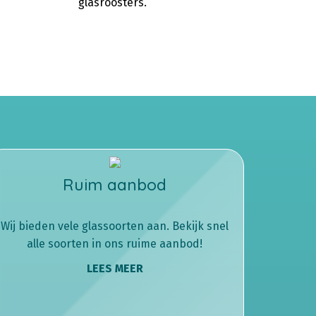
glasroosters.
Ruim aanbod
Wij bieden vele glassoorten aan. Bekijk snel
alle soorten in ons ruime aanbod!
LEES MEER