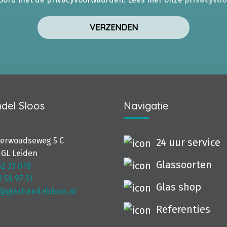
del Sloos
Navigatie
terwoudseweg 5 C
24 uur service
 GL Leiden
Glassoorten
52 33 078
1 56 97 51
Glas shop
@glashandelsloos.nl
Referenties